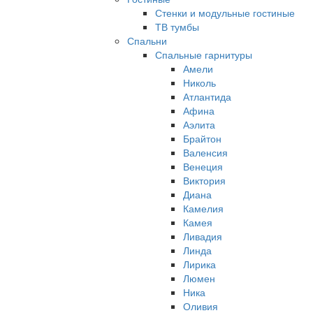
Стенки и модульные гостиные
ТВ тумбы
Спальни
Спальные гарнитуры
Амели
Николь
Атлантида
Афина
Аэлита
Брайтон
Валенсия
Венеция
Виктория
Диана
Камелия
Камея
Ливадия
Линда
Лирика
Люмен
Ника
Оливия