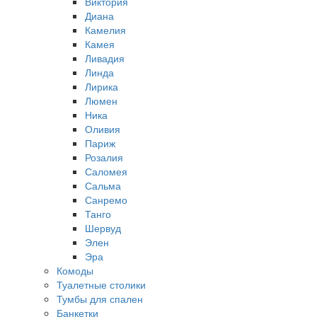
Виктория
Диана
Камелия
Камея
Ливадия
Линда
Лирика
Люмен
Ника
Оливия
Париж
Розалия
Саломея
Сальма
Санремо
Танго
Шервуд
Элен
Эра
Комоды
Туалетные столики
Тумбы для спален
Банкетки