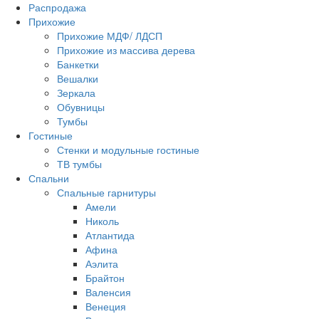
Распродажа
Прихожие
Прихожие МДФ/ ЛДСП
Прихожие из массива дерева
Банкетки
Вешалки
Зеркала
Обувницы
Тумбы
Гостиные
Стенки и модульные гостиные
ТВ тумбы
Спальни
Спальные гарнитуры
Амели
Николь
Атлантида
Афина
Аэлита
Брайтон
Валенсия
Венеция