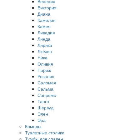
Венеция
Виктория
Диана
Камелия
Камея
Ливадия
Линда
Лирика
Люмен
Ника
Оливия
Париж
Розалия
Саломея
Сальма
Санремо
Танго
Шервуд
Элен
Эра
Комоды
Туалетные столики
Тумбы для спален