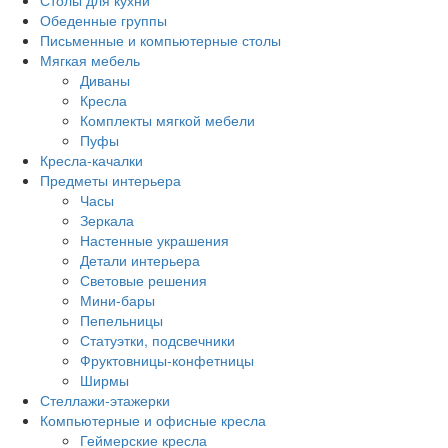
Столы для кухни
Обеденные группы
Письменные и компьютерные столы
Мягкая мебель
Диваны
Кресла
Комплекты мягкой мебели
Пуфы
Кресла-качалки
Предметы интерьера
Часы
Зеркала
Настенные украшения
Детали интерьера
Световые решения
Мини-бары
Пепельницы
Статуэтки, подсвечники
Фруктовницы-конфетницы
Ширмы
Стеллажи-этажерки
Компьютерные и офисные кресла
Геймерские кресла