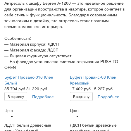
Антресоль к шкафу Берген А-1200 — это идеальное решение
для организации пространства в квартире, которое сочетает в
себе стиль и функциональность. Благодаря современным
технологиям и дизайну, эта антресоль станет важным
элементом вашего интерьера.
Особенности:
— Материал корпуса: ЛДСП
— Материал фасада: ЛДСП
— Лицевая фурнитура отсутствует
— На фасадах установлена система открывания PUSH-TO-
OPEN
Буфет Прованс-016 Клен
Буфет Прованс-08 Клен
Белый
Кремовый
35 794
руб
31 320 руб
17 402
руб
15 227 руб
Подробнее
Подробнее
В корзину
В корзину
Цвет
Цвет
ЛДСП белый древесные
ЛДСП белый древесные
поры/Клен белый
поры/Клен кремовый