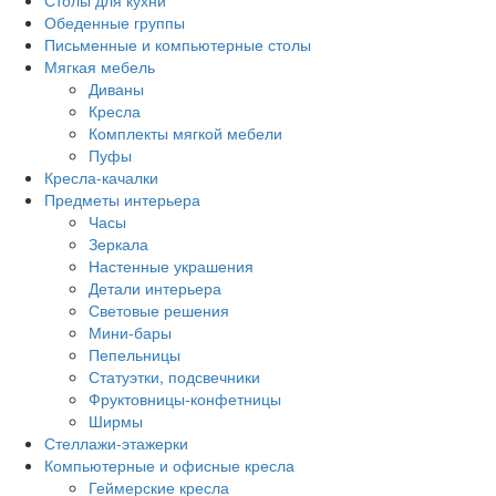
Столы для кухни
Обеденные группы
Письменные и компьютерные столы
Мягкая мебель
Диваны
Кресла
Комплекты мягкой мебели
Пуфы
Кресла-качалки
Предметы интерьера
Часы
Зеркала
Настенные украшения
Детали интерьера
Световые решения
Мини-бары
Пепельницы
Статуэтки, подсвечники
Фруктовницы-конфетницы
Ширмы
Стеллажи-этажерки
Компьютерные и офисные кресла
Геймерские кресла