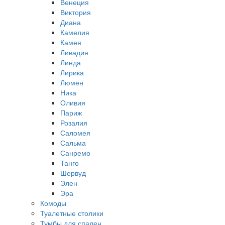
Венеция
Виктория
Диана
Камелия
Камея
Ливадия
Линда
Лирика
Люмен
Ника
Оливия
Париж
Розалия
Саломея
Сальма
Санремо
Танго
Шервуд
Элен
Эра
Комоды
Туалетные столики
Тумбы для спален