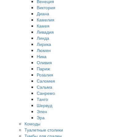
Венеция
Виктория
Диана
Камелия
Камея
Ливадия
Линда
Лирика
Люмен
Ника
Оливия
Париж
Розалия
Саломея
Сальма
Санремо
Танго
Шервуд
Элен
Эра
Комоды
Туалетные столики
Тумбы для спален