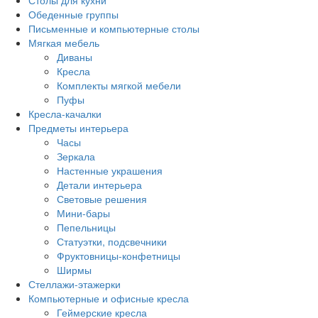
Столы для кухни
Обеденные группы
Письменные и компьютерные столы
Мягкая мебель
Диваны
Кресла
Комплекты мягкой мебели
Пуфы
Кресла-качалки
Предметы интерьера
Часы
Зеркала
Настенные украшения
Детали интерьера
Световые решения
Мини-бары
Пепельницы
Статуэтки, подсвечники
Фруктовницы-конфетницы
Ширмы
Стеллажи-этажерки
Компьютерные и офисные кресла
Геймерские кресла