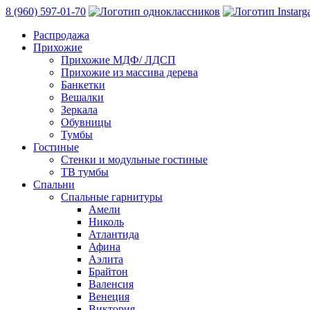
8 (960) 597-01-70
Распродажа
Прихожие
Прихожие МДФ/ ЛДСП
Прихожие из массива дерева
Банкетки
Вешалки
Зеркала
Обувницы
Тумбы
Гостиные
Стенки и модульные гостиные
ТВ тумбы
Спальни
Спальные гарнитуры
Амели
Николь
Атлантида
Афина
Аэлита
Брайтон
Валенсия
Венеция
Виктория