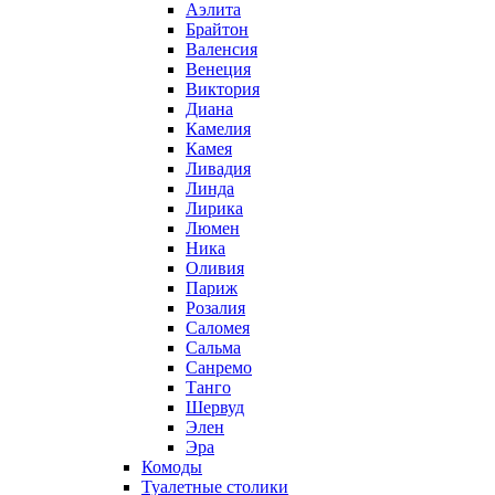
Аэлита
Брайтон
Валенсия
Венеция
Виктория
Диана
Камелия
Камея
Ливадия
Линда
Лирика
Люмен
Ника
Оливия
Париж
Розалия
Саломея
Сальма
Санремо
Танго
Шервуд
Элен
Эра
Комоды
Туалетные столики