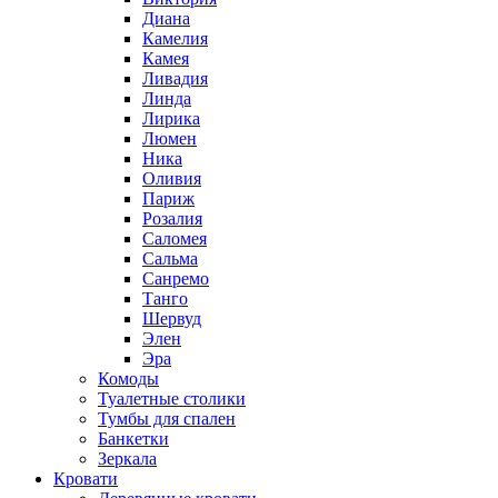
Диана
Камелия
Камея
Ливадия
Линда
Лирика
Люмен
Ника
Оливия
Париж
Розалия
Саломея
Сальма
Санремо
Танго
Шервуд
Элен
Эра
Комоды
Туалетные столики
Тумбы для спален
Банкетки
Зеркала
Кровати