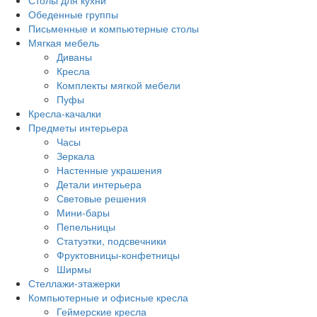
Столы для кухни
Обеденные группы
Письменные и компьютерные столы
Мягкая мебель
Диваны
Кресла
Комплекты мягкой мебели
Пуфы
Кресла-качалки
Предметы интерьера
Часы
Зеркала
Настенные украшения
Детали интерьера
Световые решения
Мини-бары
Пепельницы
Статуэтки, подсвечники
Фруктовницы-конфетницы
Ширмы
Стеллажи-этажерки
Компьютерные и офисные кресла
Геймерские кресла