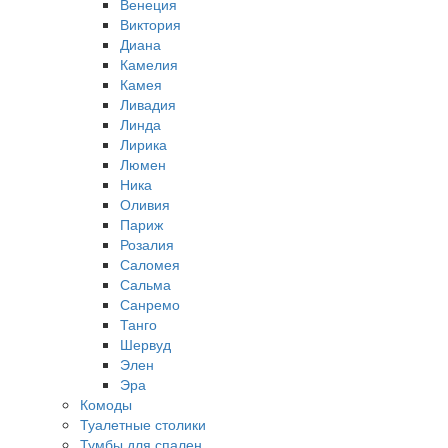
Венеция
Виктория
Диана
Камелия
Камея
Ливадия
Линда
Лирика
Люмен
Ника
Оливия
Париж
Розалия
Саломея
Сальма
Санремо
Танго
Шервуд
Элен
Эра
Комоды
Туалетные столики
Тумбы для спален