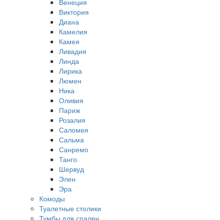
Венеция
Виктория
Диана
Камелия
Камея
Ливадия
Линда
Лирика
Люмен
Ника
Оливия
Париж
Розалия
Саломея
Сальма
Санремо
Танго
Шервуд
Элен
Эра
Комоды
Туалетные столики
Тумбы для спален