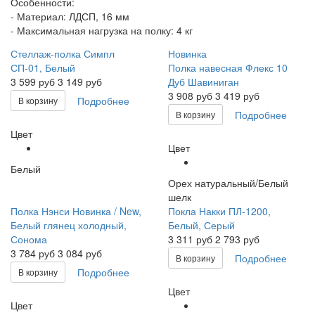
Особенности:
- Материал: ЛДСП, 16 мм
- Максимальная нагрузка на полку: 4 кг
Стеллаж-полка Симпл
Новинка
СП-01, Белый
Полка навесная Флекс 10
3 599
руб
3 149 руб
Дуб Шавиниган
3 908
руб
3 419 руб
Подробнее
В корзину
Подробнее
В корзину
Цвет
Цвет
Белый
Орех натуральный/Белый
шелк
Полка Нэнси Новинка / New,
Покла Накки ПЛ-1200,
Белый глянец холодный,
Белый, Серый
Сонома
3 311
руб
2 793 руб
3 784
руб
3 084 руб
Подробнее
В корзину
Подробнее
В корзину
Цвет
Цвет