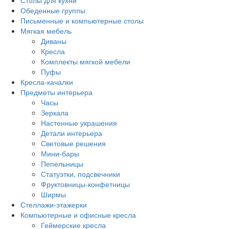
Столы для кухни
Обеденные группы
Письменные и компьютерные столы
Мягкая мебель
Диваны
Кресла
Комплекты мягкой мебели
Пуфы
Кресла-качалки
Предметы интерьера
Часы
Зеркала
Настенные украшения
Детали интерьера
Световые решения
Мини-бары
Пепельницы
Статуэтки, подсвечники
Фруктовницы-конфетницы
Ширмы
Стеллажи-этажерки
Компьютерные и офисные кресла
Геймерские кресла