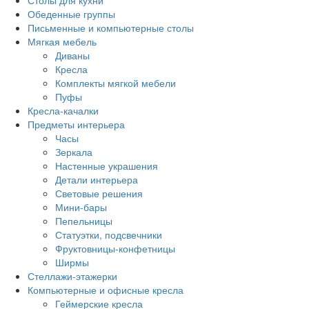
Столы для кухни
Обеденные группы
Письменные и компьютерные столы
Мягкая мебель
Диваны
Кресла
Комплекты мягкой мебели
Пуфы
Кресла-качалки
Предметы интерьера
Часы
Зеркала
Настенные украшения
Детали интерьера
Световые решения
Мини-бары
Пепельницы
Статуэтки, подсвечники
Фруктовницы-конфетницы
Ширмы
Стеллажи-этажерки
Компьютерные и офисные кресла
Геймерские кресла