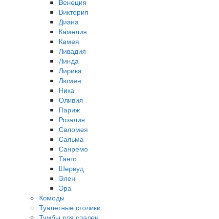
Венеция
Виктория
Диана
Камелия
Камея
Ливадия
Линда
Лирика
Люмен
Ника
Оливия
Париж
Розалия
Саломея
Сальма
Санремо
Танго
Шервуд
Элен
Эра
Комоды
Туалетные столики
Тумбы для спален