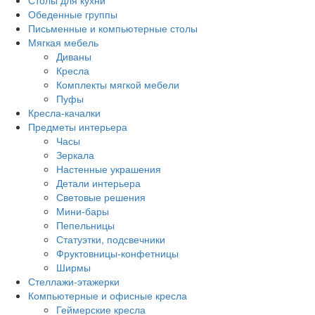
Столы для кухни
Обеденные группы
Письменные и компьютерные столы
Мягкая мебель
Диваны
Кресла
Комплекты мягкой мебели
Пуфы
Кресла-качалки
Предметы интерьера
Часы
Зеркала
Настенные украшения
Детали интерьера
Световые решения
Мини-бары
Пепельницы
Статуэтки, подсвечники
Фруктовницы-конфетницы
Ширмы
Стеллажи-этажерки
Компьютерные и офисные кресла
Геймерские кресла