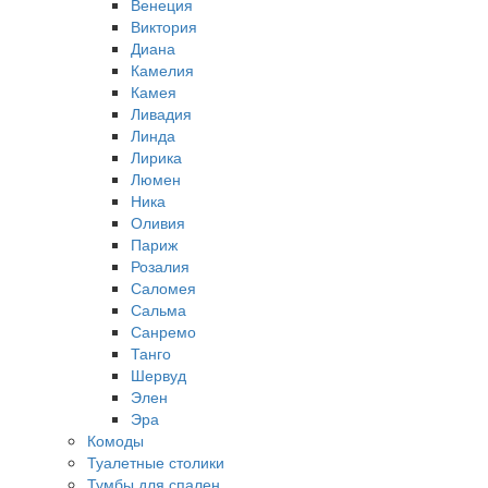
Венеция
Виктория
Диана
Камелия
Камея
Ливадия
Линда
Лирика
Люмен
Ника
Оливия
Париж
Розалия
Саломея
Сальма
Санремо
Танго
Шервуд
Элен
Эра
Комоды
Туалетные столики
Тумбы для спален