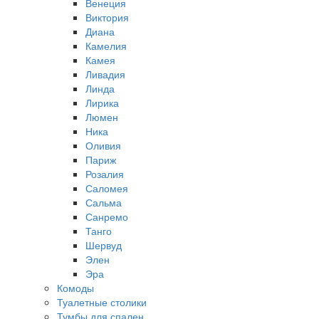
Венеция
Виктория
Диана
Камелия
Камея
Ливадия
Линда
Лирика
Люмен
Ника
Оливия
Париж
Розалия
Саломея
Сальма
Санремо
Танго
Шервуд
Элен
Эра
Комоды
Туалетные столики
Тумбы для спален