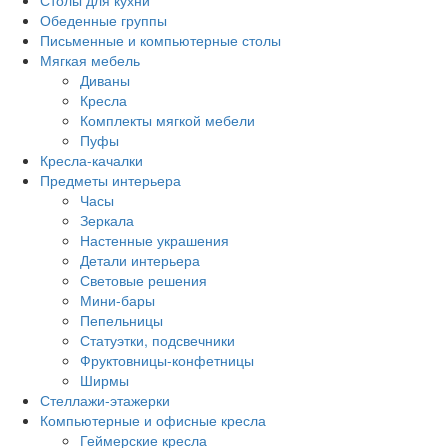
Столы для кухни
Обеденные группы
Письменные и компьютерные столы
Мягкая мебель
Диваны
Кресла
Комплекты мягкой мебели
Пуфы
Кресла-качалки
Предметы интерьера
Часы
Зеркала
Настенные украшения
Детали интерьера
Световые решения
Мини-бары
Пепельницы
Статуэтки, подсвечники
Фруктовницы-конфетницы
Ширмы
Стеллажи-этажерки
Компьютерные и офисные кресла
Геймерские кресла