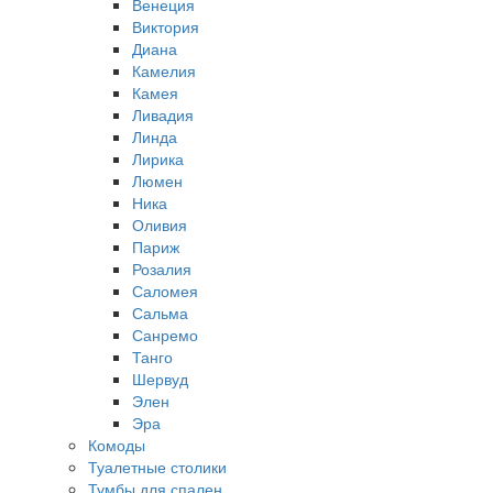
Венеция
Виктория
Диана
Камелия
Камея
Ливадия
Линда
Лирика
Люмен
Ника
Оливия
Париж
Розалия
Саломея
Сальма
Санремо
Танго
Шервуд
Элен
Эра
Комоды
Туалетные столики
Тумбы для спален