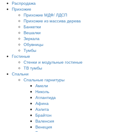
Распродажа
Прихожие
Прихожие МДФ/ ЛДСП
Прихожие из массива дерева
Банкетки
Вешалки
Зеркала
Обувницы
Тумбы
Гостиные
Стенки и модульные гостиные
ТВ тумбы
Спальни
Спальные гарнитуры
Амели
Николь
Атлантида
Афина
Аэлита
Брайтон
Валенсия
Венеция