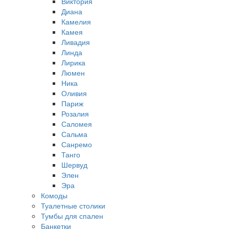
Виктория
Диана
Камелия
Камея
Ливадия
Линда
Лирика
Люмен
Ника
Оливия
Париж
Розалия
Саломея
Сальма
Санремо
Танго
Шервуд
Элен
Эра
Комоды
Туалетные столики
Тумбы для спален
Банкетки