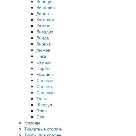
Венеция
Виктория
Диана
Камелия
Камея
Ливадия
Линда
Лирика
Люмен
Ника
Оливия
Париж
Розалия
Саломея
Сальма
Санремо
Танго
Шервуд
Элен
Эра
Комоды
Туалетные столики
Тумбы для спален