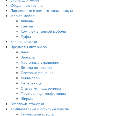
Столы для кухни
Обеденные группы
Письменные и компьютерные столы
Мягкая мебель
Диваны
Кресла
Комплекты мягкой мебели
Пуфы
Кресла-качалки
Предметы интерьера
Часы
Зеркала
Настенные украшения
Детали интерьера
Световые решения
Мини-бары
Пепельницы
Статуэтки, подсвечники
Фруктовницы-конфетницы
Ширмы
Стеллажи-этажерки
Компьютерные и офисные кресла
Геймерские кресла