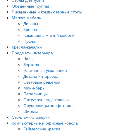
Столы для кухни
Обеденные группы
Письменные и компьютерные столы
Мягкая мебель
Диваны
Кресла
Комплекты мягкой мебели
Пуфы
Кресла-качалки
Предметы интерьера
Часы
Зеркала
Настенные украшения
Детали интерьера
Световые решения
Мини-бары
Пепельницы
Статуэтки, подсвечники
Фруктовницы-конфетницы
Ширмы
Стеллажи-этажерки
Компьютерные и офисные кресла
Геймерские кресла