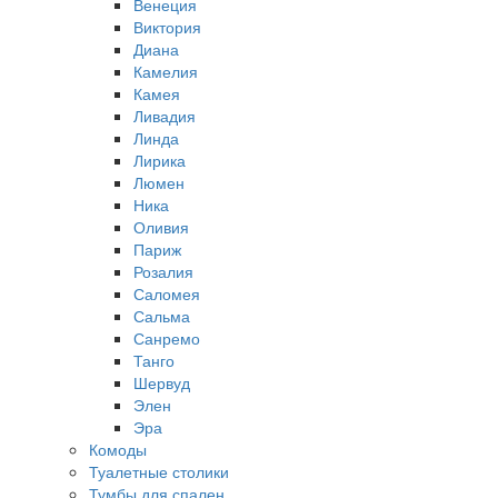
Венеция
Виктория
Диана
Камелия
Камея
Ливадия
Линда
Лирика
Люмен
Ника
Оливия
Париж
Розалия
Саломея
Сальма
Санремо
Танго
Шервуд
Элен
Эра
Комоды
Туалетные столики
Тумбы для спален