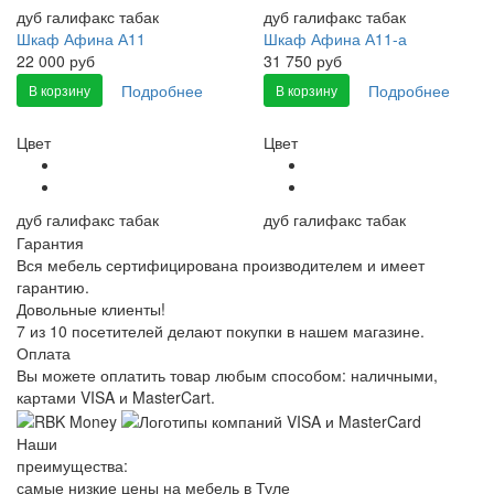
дуб галифакс табак
дуб галифакс табак
Шкаф Афина А11
Шкаф Афина А11-а
22 000 руб
31 750 руб
Подробнее
Подробнее
В корзину
В корзину
Цвет
Цвет
дуб галифакс табак
дуб галифакс табак
Гарантия
Вся мебель сертифицирована производителем и имеет
гарантию.
Довольные клиенты!
7 из 10 посетителей делают покупки в нашем магазине.
Оплата
Вы можете оплатить товар любым способом: наличными,
картами VISA и MasterCart.
Наши
преимущества:
самые низкие цены на мебель в Туле