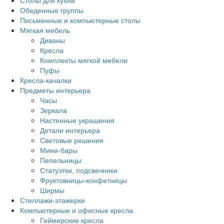
Столы для кухни
Обеденные группы
Письменные и компьютерные столы
Мягкая мебель
Диваны
Кресла
Комплекты мягкой мебели
Пуфы
Кресла-качалки
Предметы интерьера
Часы
Зеркала
Настенные украшения
Детали интерьера
Световые решения
Мини-бары
Пепельницы
Статуэтки, подсвечники
Фруктовницы-конфетницы
Ширмы
Стеллажи-этажерки
Компьютерные и офисные кресла
Геймерские кресла