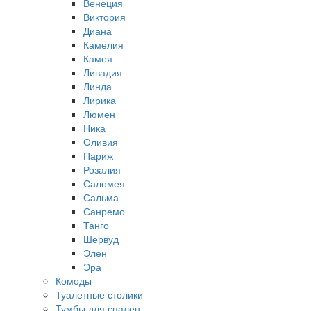
Венеция
Виктория
Диана
Камелия
Камея
Ливадия
Линда
Лирика
Люмен
Ника
Оливия
Париж
Розалия
Саломея
Сальма
Санремо
Танго
Шервуд
Элен
Эра
Комоды
Туалетные столики
Тумбы для спален