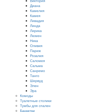
Виктория
Диана
Камелия
Камея
Ливадия
Линда
Лирика
Люмен
Ника
Оливия
Париж
Розалия
Саломея
Сальма
Санремо
Танго
Шервуд
Элен
Эра
Комоды
Туалетные столики
Тумбы для спален
Банкетки