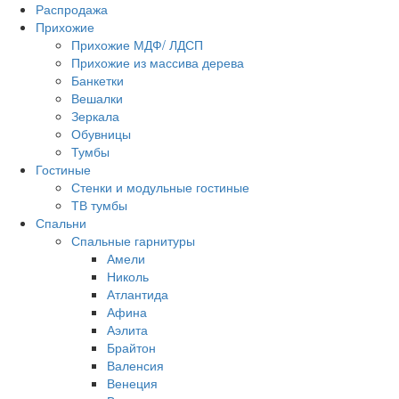
Распродажа
Прихожие
Прихожие МДФ/ ЛДСП
Прихожие из массива дерева
Банкетки
Вешалки
Зеркала
Обувницы
Тумбы
Гостиные
Стенки и модульные гостиные
ТВ тумбы
Спальни
Спальные гарнитуры
Амели
Николь
Атлантида
Афина
Аэлита
Брайтон
Валенсия
Венеция