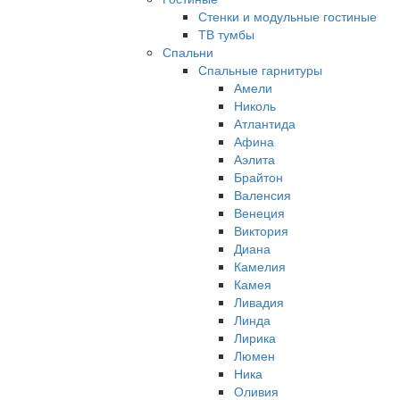
Стенки и модульные гостиные
ТВ тумбы
Спальни
Спальные гарнитуры
Амели
Николь
Атлантида
Афина
Аэлита
Брайтон
Валенсия
Венеция
Виктория
Диана
Камелия
Камея
Ливадия
Линда
Лирика
Люмен
Ника
Оливия