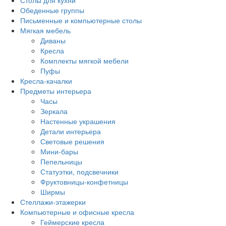
Столы для кухни
Обеденные группы
Письменные и компьютерные столы
Мягкая мебель
Диваны
Кресла
Комплекты мягкой мебели
Пуфы
Кресла-качалки
Предметы интерьера
Часы
Зеркала
Настенные украшения
Детали интерьера
Световые решения
Мини-бары
Пепельницы
Статуэтки, подсвечники
Фруктовницы-конфетницы
Ширмы
Стеллажи-этажерки
Компьютерные и офисные кресла
Геймерские кресла