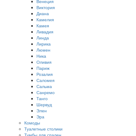
Венеция
Виктория
Диана
Камелия
Камея
Ливадия
Линда
Лирика
Люмен
Ника
Оливия
Париж
Розалия
Саломея
Сальма
Санремо
Танго
Шервуд
Элен
Эра
Комоды
Туалетные столики
Тумбы для спален