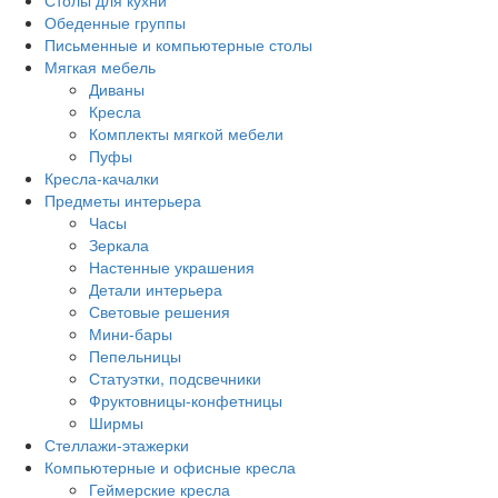
Столы для кухни
Обеденные группы
Письменные и компьютерные столы
Мягкая мебель
Диваны
Кресла
Комплекты мягкой мебели
Пуфы
Кресла-качалки
Предметы интерьера
Часы
Зеркала
Настенные украшения
Детали интерьера
Световые решения
Мини-бары
Пепельницы
Статуэтки, подсвечники
Фруктовницы-конфетницы
Ширмы
Стеллажи-этажерки
Компьютерные и офисные кресла
Геймерские кресла