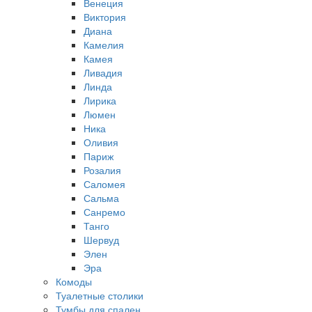
Венеция
Виктория
Диана
Камелия
Камея
Ливадия
Линда
Лирика
Люмен
Ника
Оливия
Париж
Розалия
Саломея
Сальма
Санремо
Танго
Шервуд
Элен
Эра
Комоды
Туалетные столики
Тумбы для спален