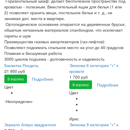
Горизонтальный шкаф: делает бесполезное пространство под
кроватью - полезным. Вместительный ящик для белья (1 или
2) позволяет хранить вещи, постельное белье и т. д., не
занимая доп. места в квартире.
Ортопедическое основание опирается на деревянные брусья,
обшитые нетканным материалом спанбондом, что исключает
скрипы и шум
Преимущества газовых амортизаторов (газ-лифтов):
Позволяют поднимать спальное место на угол до 40 градусов
Плавная и бесшумная работа
3000 циклов подъема - долговечность и надежность
Банкетка Рондель
Экокожа 6 категории "+" к
21 950 руб
кровати
1 700 руб
Подробнее
В корзину
Подробнее
В корзину
Цвет
Цвет
-Неопределен-
Ирис
Зеркало Алеро квадратное
Экокожа 9 категории "+" к