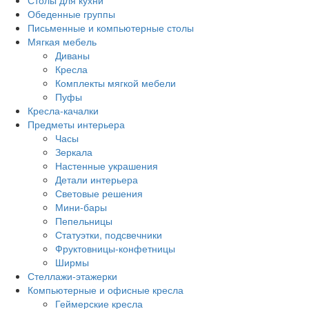
Столы для кухни
Обеденные группы
Письменные и компьютерные столы
Мягкая мебель
Диваны
Кресла
Комплекты мягкой мебели
Пуфы
Кресла-качалки
Предметы интерьера
Часы
Зеркала
Настенные украшения
Детали интерьера
Световые решения
Мини-бары
Пепельницы
Статуэтки, подсвечники
Фруктовницы-конфетницы
Ширмы
Стеллажи-этажерки
Компьютерные и офисные кресла
Геймерские кресла