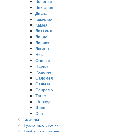
Венеция
Виктория
Диана
Камелия
Камея
Ливадия
Линда
Лирика
Люмен
Ника
Оливия
Париж
Розалия
Саломея
Сальма
Санремо
Танго
Шервуд
Элен
Эра
Комоды
Туалетные столики
Тумбы для спален