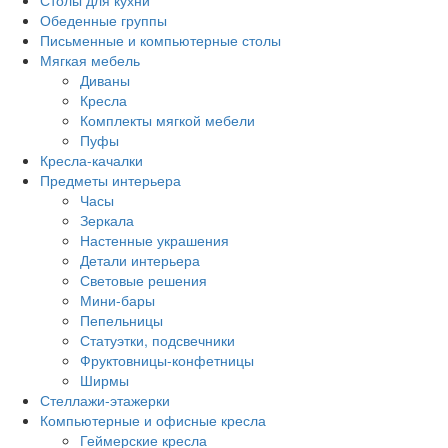
Столы для кухни
Обеденные группы
Письменные и компьютерные столы
Мягкая мебель
Диваны
Кресла
Комплекты мягкой мебели
Пуфы
Кресла-качалки
Предметы интерьера
Часы
Зеркала
Настенные украшения
Детали интерьера
Световые решения
Мини-бары
Пепельницы
Статуэтки, подсвечники
Фруктовницы-конфетницы
Ширмы
Стеллажи-этажерки
Компьютерные и офисные кресла
Геймерские кресла