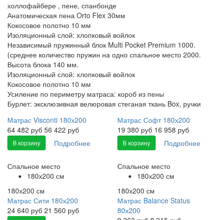
холлофайбере , пене, спанбонде
Анатомическая пена Orto Flex 30мм
Кокосовое полотно 10 мм
Изоляционный слой: хлопковый войлок
Независимый пружинный блок Multi Pocket Premium 1000.
(среднее количество пружин на одно спальное место 2000.
Высота блока 140 мм.
Изоляционный слой: хлопковый войлок
Кокосовое полотно 10 мм
Усиление по периметру матраса: короб из пены
Бурлет: эксклюзивная велюровая стеганая ткань Box, ручки
Матрас Visconti 180х200
Матрас Софт 180х200
64 482
руб
56 422 руб
19 380
руб
16 958 руб
Подробнее
Подробнее
В корзину
В корзину
Спальное место
Спальное место
180х200 см
180х200 см
180х200 см
180х200 см
Матрас Сити 180х200
Матрас Balance Status
24 640
руб
21 560 руб
80х200
9 363
руб
8 315 руб