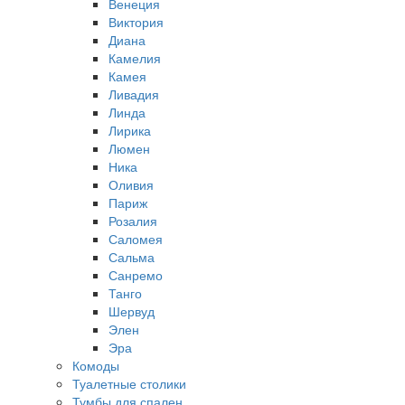
Венеция
Виктория
Диана
Камелия
Камея
Ливадия
Линда
Лирика
Люмен
Ника
Оливия
Париж
Розалия
Саломея
Сальма
Санремо
Танго
Шервуд
Элен
Эра
Комоды
Туалетные столики
Тумбы для спален