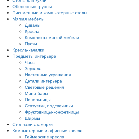
Столы для кухни
Обеденные группы
Письменные и компьютерные столы
Мягкая мебель
Диваны
Кресла
Комплекты мягкой мебели
Пуфы
Кресла-качалки
Предметы интерьера
Часы
Зеркала
Настенные украшения
Детали интерьера
Световые решения
Мини-бары
Пепельницы
Статуэтки, подсвечники
Фруктовницы-конфетницы
Ширмы
Стеллажи-этажерки
Компьютерные и офисные кресла
Геймерские кресла