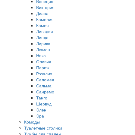
Венеция
Виктория
Диана
Камелия
Камея
Ливадия
Линда
Лирика
Люмен
Ника
Оливия
Париж
Розалия
Саломея
Сальма
Санремо
Танго
Шервуд
Элен
Эра
Комоды
Туалетные столики
Тумбы для спален