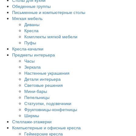
Столы для кухни
Обеденные группы
Письменные и компьютерные столы
Мягкая мебель
Диваны
Кресла
Комплекты мягкой мебели
Пуфы
Кресла-качалки
Предметы интерьера
Часы
Зеркала
Настенные украшения
Детали интерьера
Световые решения
Мини-бары
Пепельницы
Статуэтки, подсвечники
Фруктовницы-конфетницы
Ширмы
Стеллажи-этажерки
Компьютерные и офисные кресла
Геймерские кресла