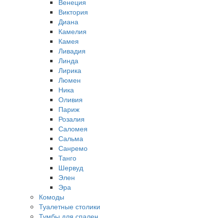
Венеция
Виктория
Диана
Камелия
Камея
Ливадия
Линда
Лирика
Люмен
Ника
Оливия
Париж
Розалия
Саломея
Сальма
Санремо
Танго
Шервуд
Элен
Эра
Комоды
Туалетные столики
Тумбы для спален