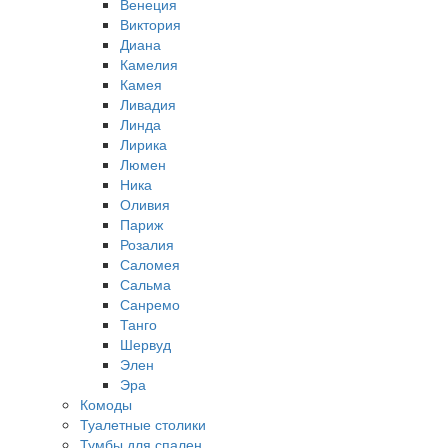
Венеция
Виктория
Диана
Камелия
Камея
Ливадия
Линда
Лирика
Люмен
Ника
Оливия
Париж
Розалия
Саломея
Сальма
Санремо
Танго
Шервуд
Элен
Эра
Комоды
Туалетные столики
Тумбы для спален