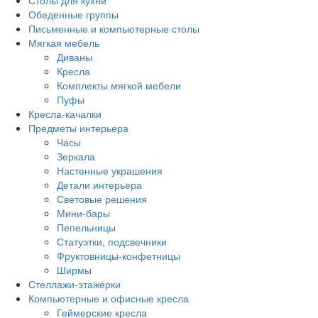
Столы для кухни
Обеденные группы
Письменные и компьютерные столы
Мягкая мебель
Диваны
Кресла
Комплекты мягкой мебели
Пуфы
Кресла-качалки
Предметы интерьера
Часы
Зеркала
Настенные украшения
Детали интерьера
Световые решения
Мини-бары
Пепельницы
Статуэтки, подсвечники
Фруктовницы-конфетницы
Ширмы
Стеллажи-этажерки
Компьютерные и офисные кресла
Геймерские кресла