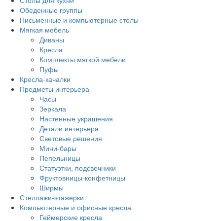
Столы для кухни
Обеденные группы
Письменные и компьютерные столы
Мягкая мебель
Диваны
Кресла
Комплекты мягкой мебели
Пуфы
Кресла-качалки
Предметы интерьера
Часы
Зеркала
Настенные украшения
Детали интерьера
Световые решения
Мини-бары
Пепельницы
Статуэтки, подсвечники
Фруктовницы-конфетницы
Ширмы
Стеллажи-этажерки
Компьютерные и офисные кресла
Геймерские кресла