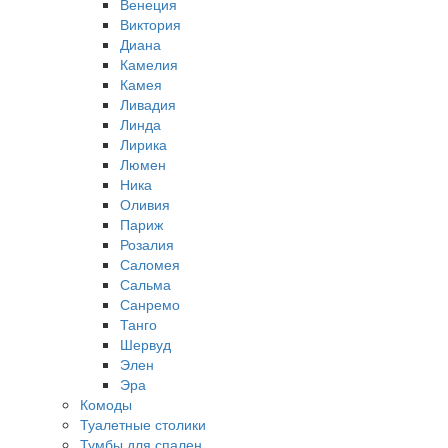
Венеция
Виктория
Диана
Камелия
Камея
Ливадия
Линда
Лирика
Люмен
Ника
Оливия
Париж
Розалия
Саломея
Сальма
Санремо
Танго
Шервуд
Элен
Эра
Комоды
Туалетные столики
Тумбы для спален