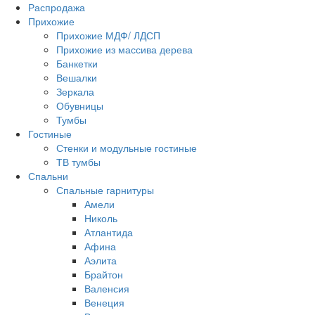
Распродажа
Прихожие
Прихожие МДФ/ ЛДСП
Прихожие из массива дерева
Банкетки
Вешалки
Зеркала
Обувницы
Тумбы
Гостиные
Стенки и модульные гостиные
ТВ тумбы
Спальни
Спальные гарнитуры
Амели
Николь
Атлантида
Афина
Аэлита
Брайтон
Валенсия
Венеция