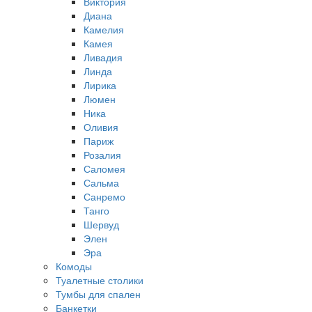
Виктория
Диана
Камелия
Камея
Ливадия
Линда
Лирика
Люмен
Ника
Оливия
Париж
Розалия
Саломея
Сальма
Санремо
Танго
Шервуд
Элен
Эра
Комоды
Туалетные столики
Тумбы для спален
Банкетки