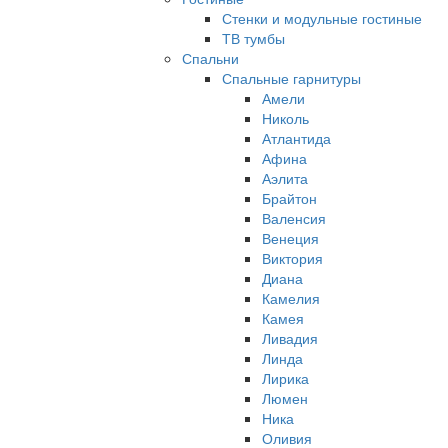
Стенки и модульные гостиные
ТВ тумбы
Спальни
Спальные гарнитуры
Амели
Николь
Атлантида
Афина
Аэлита
Брайтон
Валенсия
Венеция
Виктория
Диана
Камелия
Камея
Ливадия
Линда
Лирика
Люмен
Ника
Оливия