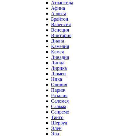
Атлантида
Афина
Аэлита
Брайтон
Валенсия
Венеция
Виктория
Диана
Камелия
Камея
Ливадия
Линда
Лирика
Люмен
Ника
Оливия
Париж
Розалия
Саломея
Сальма
Санремо
Танго
Шервуд
Элен
Эра