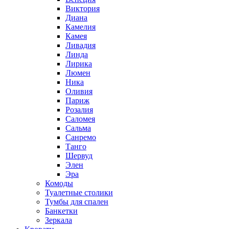
Виктория
Диана
Камелия
Камея
Ливадия
Линда
Лирика
Люмен
Ника
Оливия
Париж
Розалия
Саломея
Сальма
Санремо
Танго
Шервуд
Элен
Эра
Комоды
Туалетные столики
Тумбы для спален
Банкетки
Зеркала