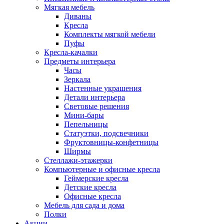
Мягкая мебель
Диваны
Кресла
Комплекты мягкой мебели
Пуфы
Кресла-качалки
Предметы интерьера
Часы
Зеркала
Настенные украшения
Детали интерьера
Световые решения
Мини-бары
Пепельницы
Статуэтки, подсвечники
Фруктовницы-конфетницы
Ширмы
Стеллажи-этажерки
Компьютерные и офисные кресла
Геймерские кресла
Детские кресла
Офисные кресла
Мебель для сада и дома
Полки
Акции