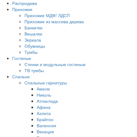
Распродажа
Прихожие
Прихожие МДФ/ ЛДСП
Прихожие из массива дерева
Банкетки
Вешалки
Зеркала
Обувницы
Тумбы
Гостиные
Стенки и модульные гостиные
ТВ тумбы
Спальни
Спальные гарнитуры
Амели
Николь
Атлантида
Афина
Аэлита
Брайтон
Валенсия
Венеция