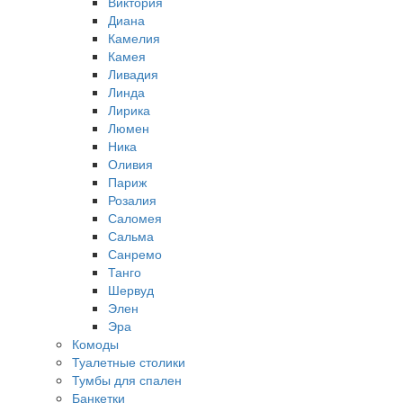
Виктория
Диана
Камелия
Камея
Ливадия
Линда
Лирика
Люмен
Ника
Оливия
Париж
Розалия
Саломея
Сальма
Санремо
Танго
Шервуд
Элен
Эра
Комоды
Туалетные столики
Тумбы для спален
Банкетки