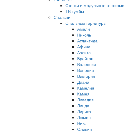
Стенки и модульные гостиные
ТВ тумбы
Спальни
Спальные гарнитуры
Амели
Николь
Атлантида
Афина
Аэлита
Брайтон
Валенсия
Венеция
Виктория
Диана
Камелия
Камея
Ливадия
Линда
Лирика
Люмен
Ника
Оливия