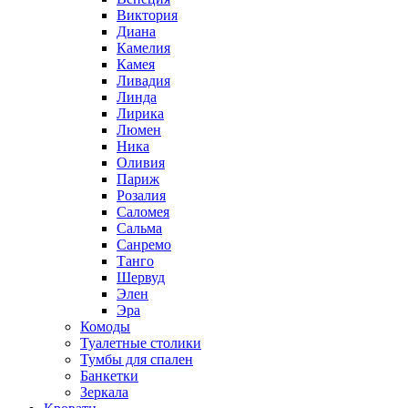
Виктория
Диана
Камелия
Камея
Ливадия
Линда
Лирика
Люмен
Ника
Оливия
Париж
Розалия
Саломея
Сальма
Санремо
Танго
Шервуд
Элен
Эра
Комоды
Туалетные столики
Тумбы для спален
Банкетки
Зеркала