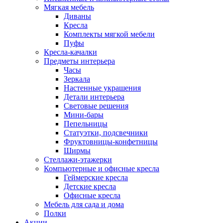
Мягкая мебель
Диваны
Кресла
Комплекты мягкой мебели
Пуфы
Кресла-качалки
Предметы интерьера
Часы
Зеркала
Настенные украшения
Детали интерьера
Световые решения
Мини-бары
Пепельницы
Статуэтки, подсвечники
Фруктовницы-конфетницы
Ширмы
Стеллажи-этажерки
Компьютерные и офисные кресла
Геймерские кресла
Детские кресла
Офисные кресла
Мебель для сада и дома
Полки
Акции