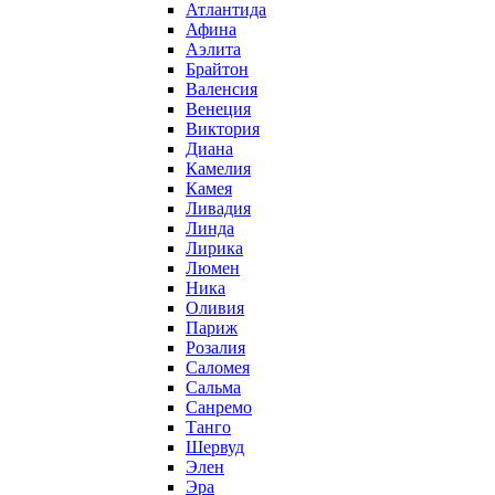
Атлантида
Афина
Аэлита
Брайтон
Валенсия
Венеция
Виктория
Диана
Камелия
Камея
Ливадия
Линда
Лирика
Люмен
Ника
Оливия
Париж
Розалия
Саломея
Сальма
Санремо
Танго
Шервуд
Элен
Эра