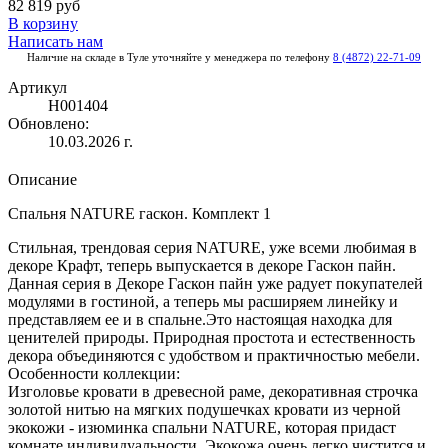
82 819 руб
В корзину
Написать нам
Наличие на складе в Туле уточняйте у менеджера по телефону
8 (4872) 22-71-09
Артикул
Н001404
Обновлено:
10.03.2026 г.
Описание
Спальня NATURE гаскон. Комплект 1
Стильная, трендовая серия NATURЕ, уже всеми любимая в
декоре Крафт, теперь выпускается в декоре Гаскон пайн.
Данная серия в Декоре Гаскон пайн уже радует покупателей
модулями в гостиной, а теперь мы расширяем линейку и
представляем ее и в спальне.Это настоящая находка для
ценителей природы. Природная простота и естественность
декора объединяются с удобством и практичностью мебели.
Особенности коллекции:
Изголовье кровати в древесной раме, декоративная строчка
золотой нитью на мягких подушечках кровати из черной
экокожи - изюминка спальни NATURE, которая придаст
комнате индивидуальности. Экокожа очень легко чистится и