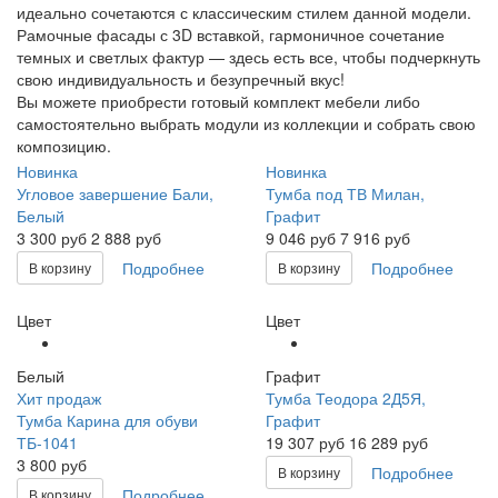
идеально сочетаются с классическим стилем данной модели.
Рамочные фасады с 3D вставкой, гармоничное сочетание
темных и светлых фактур — здесь есть все, чтобы подчеркнуть
свою индивидуальность и безупречный вкус!
Вы можете приобрести готовый комплект мебели либо
самостоятельно выбрать модули из коллекции и собрать свою
композицию.
Новинка
Новинка
Угловое завершение Бали,
Тумба под ТВ Милан,
Белый
Графит
3 300
руб
2 888 руб
9 046
руб
7 916 руб
Подробнее
Подробнее
В корзину
В корзину
Цвет
Цвет
Белый
Графит
Хит продаж
Тумба Теодора 2Д5Я,
Тумба Карина для обуви
Графит
ТБ-1041
19 307
руб
16 289 руб
3 800 руб
Подробнее
В корзину
Подробнее
В корзину