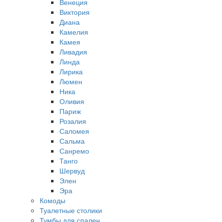
Венеция
Виктория
Диана
Камелия
Камея
Ливадия
Линда
Лирика
Люмен
Ника
Оливия
Париж
Розалия
Саломея
Сальма
Санремо
Танго
Шервуд
Элен
Эра
Комоды
Туалетные столики
Тумбы для спален