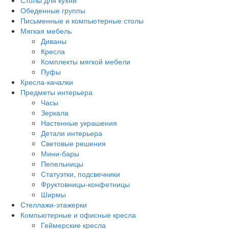
Столы для кухни
Обеденные группы
Письменные и компьютерные столы
Мягкая мебель
Диваны
Кресла
Комплекты мягкой мебели
Пуфы
Кресла-качалки
Предметы интерьера
Часы
Зеркала
Настенные украшения
Детали интерьера
Световые решения
Мини-бары
Пепельницы
Статуэтки, подсвечники
Фруктовницы-конфетницы
Ширмы
Стеллажи-этажерки
Компьютерные и офисные кресла
Геймерские кресла