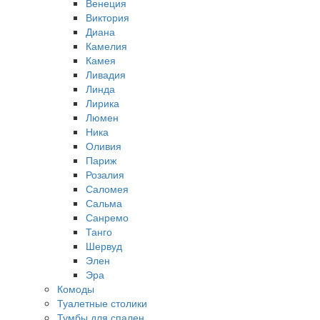
Венеция
Виктория
Диана
Камелия
Камея
Ливадия
Линда
Лирика
Люмен
Ника
Оливия
Париж
Розалия
Саломея
Сальма
Санремо
Танго
Шервуд
Элен
Эра
Комоды
Туалетные столики
Тумбы для спален