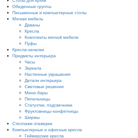
Столы для кухни
Обеденные группы
Письменные и компьютерные столы
Мягкая мебель
Диваны
Кресла
Комплекты мягкой мебели
Пуфы
Кресла-качалки
Предметы интерьера
Часы
Зеркала
Настенные украшения
Детали интерьера
Световые решения
Мини-бары
Пепельницы
Статуэтки, подсвечники
Фруктовницы-конфетницы
Ширмы
Стеллажи-этажерки
Компьютерные и офисные кресла
Геймерские кресла