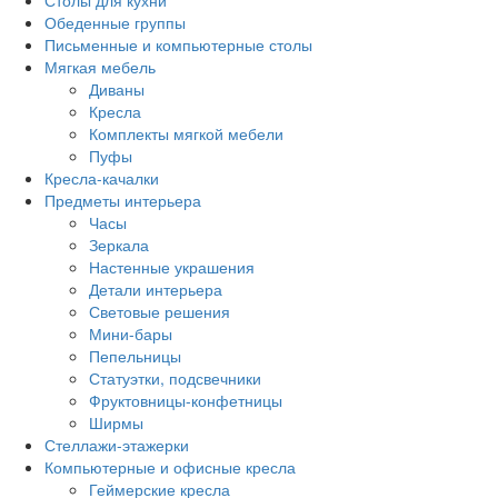
Столы для кухни
Обеденные группы
Письменные и компьютерные столы
Мягкая мебель
Диваны
Кресла
Комплекты мягкой мебели
Пуфы
Кресла-качалки
Предметы интерьера
Часы
Зеркала
Настенные украшения
Детали интерьера
Световые решения
Мини-бары
Пепельницы
Статуэтки, подсвечники
Фруктовницы-конфетницы
Ширмы
Стеллажи-этажерки
Компьютерные и офисные кресла
Геймерские кресла