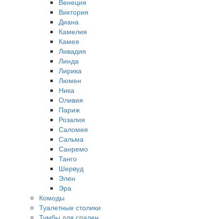
Венеция
Виктория
Диана
Камелия
Камея
Ливадия
Линда
Лирика
Люмен
Ника
Оливия
Париж
Розалия
Саломея
Сальма
Санремо
Танго
Шервуд
Элен
Эра
Комоды
Туалетные столики
Тумбы для спален