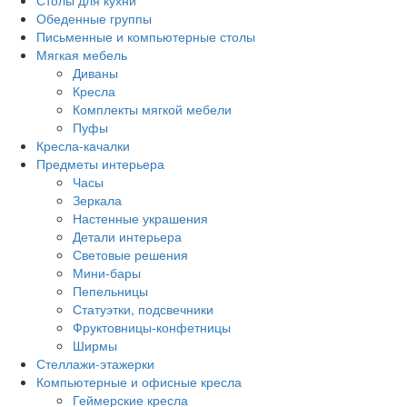
Столы для кухни
Обеденные группы
Письменные и компьютерные столы
Мягкая мебель
Диваны
Кресла
Комплекты мягкой мебели
Пуфы
Кресла-качалки
Предметы интерьера
Часы
Зеркала
Настенные украшения
Детали интерьера
Световые решения
Мини-бары
Пепельницы
Статуэтки, подсвечники
Фруктовницы-конфетницы
Ширмы
Стеллажи-этажерки
Компьютерные и офисные кресла
Геймерские кресла