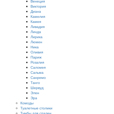
Венеция
Виктория
Диана
Камелия
Камея
Ливадия
Линда
Лирика
Люмен
Ника
Оливия
Париж
Розалия
Саломея
Сальма
Санремо
Танго
Шервуд
Элен
Эра
Комоды
Туалетные столики
Тумбы для спален