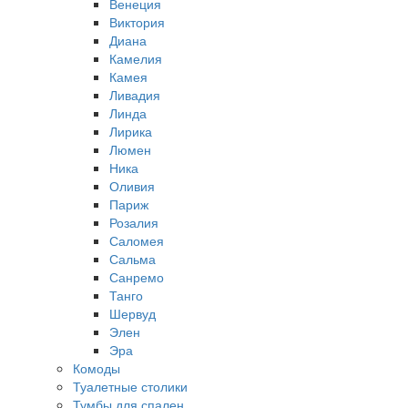
Венеция
Виктория
Диана
Камелия
Камея
Ливадия
Линда
Лирика
Люмен
Ника
Оливия
Париж
Розалия
Саломея
Сальма
Санремо
Танго
Шервуд
Элен
Эра
Комоды
Туалетные столики
Тумбы для спален