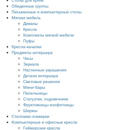
Столы для кухни
Обеденные группы
Письменные и компьютерные столы
Мягкая мебель
Диваны
Кресла
Комплекты мягкой мебели
Пуфы
Кресла-качалки
Предметы интерьера
Часы
Зеркала
Настенные украшения
Детали интерьера
Световые решения
Мини-бары
Пепельницы
Статуэтки, подсвечники
Фруктовницы-конфетницы
Ширмы
Стеллажи-этажерки
Компьютерные и офисные кресла
Геймерские кресла