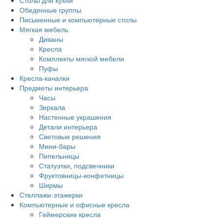
Столы для кухни
Обеденные группы
Письменные и компьютерные столы
Мягкая мебель
Диваны
Кресла
Комплекты мягкой мебели
Пуфы
Кресла-качалки
Предметы интерьера
Часы
Зеркала
Настенные украшения
Детали интерьера
Световые решения
Мини-бары
Пепельницы
Статуэтки, подсвечники
Фруктовницы-конфетницы
Ширмы
Стеллажи-этажерки
Компьютерные и офисные кресла
Геймерские кресла