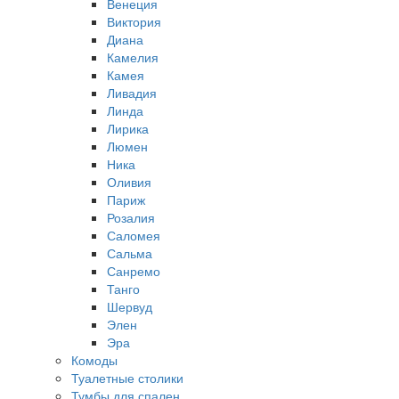
Венеция
Виктория
Диана
Камелия
Камея
Ливадия
Линда
Лирика
Люмен
Ника
Оливия
Париж
Розалия
Саломея
Сальма
Санремо
Танго
Шервуд
Элен
Эра
Комоды
Туалетные столики
Тумбы для спален