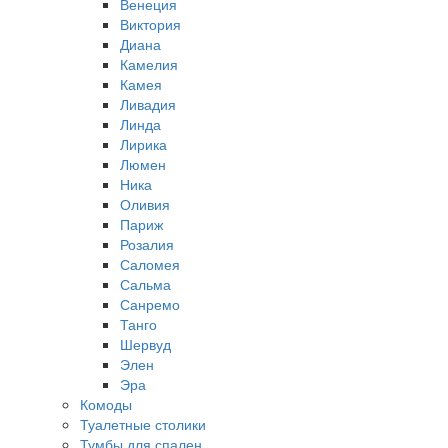
Венеция
Виктория
Диана
Камелия
Камея
Ливадия
Линда
Лирика
Люмен
Ника
Оливия
Париж
Розалия
Саломея
Сальма
Санремо
Танго
Шервуд
Элен
Эра
Комоды
Туалетные столики
Тумбы для спален