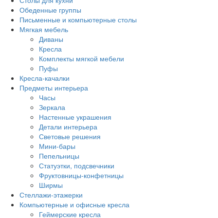
Столы для кухни
Обеденные группы
Письменные и компьютерные столы
Мягкая мебель
Диваны
Кресла
Комплекты мягкой мебели
Пуфы
Кресла-качалки
Предметы интерьера
Часы
Зеркала
Настенные украшения
Детали интерьера
Световые решения
Мини-бары
Пепельницы
Статуэтки, подсвечники
Фруктовницы-конфетницы
Ширмы
Стеллажи-этажерки
Компьютерные и офисные кресла
Геймерские кресла