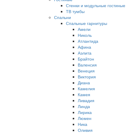
Стенки и модульные гостиные
ТВ тумбы
Спальни
Спальные гарнитуры
Амели
Николь
Атлантида
Афина
Аэлита
Брайтон
Валенсия
Венеция
Виктория
Диана
Камелия
Камея
Ливадия
Линда
Лирика
Люмен
Ника
Оливия