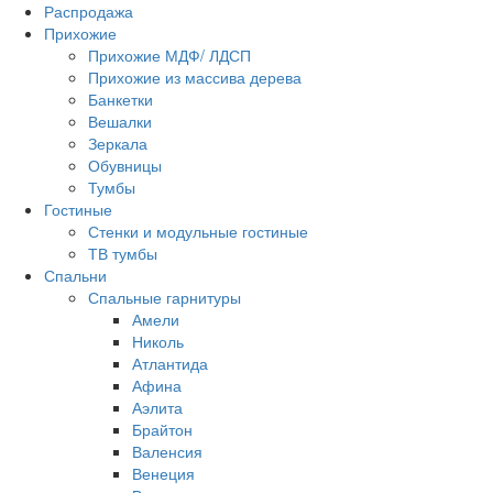
Распродажа
Прихожие
Прихожие МДФ/ ЛДСП
Прихожие из массива дерева
Банкетки
Вешалки
Зеркала
Обувницы
Тумбы
Гостиные
Стенки и модульные гостиные
ТВ тумбы
Спальни
Спальные гарнитуры
Амели
Николь
Атлантида
Афина
Аэлита
Брайтон
Валенсия
Венеция