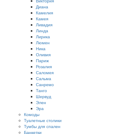
Виктория
Диана
Камелия
Камея
Ливадия
Линда
Лирика
Люмен
Ника
Оливия
Париж
Розалия
Саломея
Сальма
Санремо
Танго
Шервуд
Элен
Эра
Комоды
Туалетные столики
Тумбы для спален
Банкетки