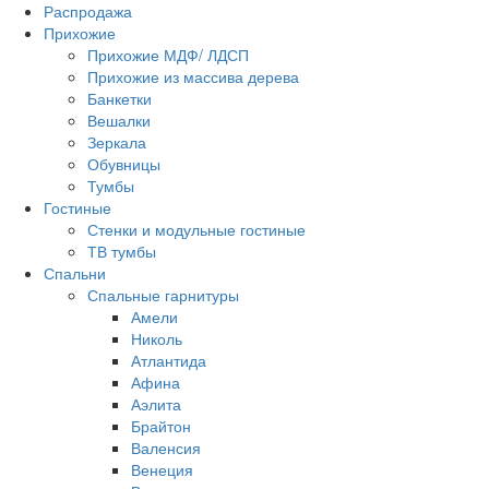
Распродажа
Прихожие
Прихожие МДФ/ ЛДСП
Прихожие из массива дерева
Банкетки
Вешалки
Зеркала
Обувницы
Тумбы
Гостиные
Стенки и модульные гостиные
ТВ тумбы
Спальни
Спальные гарнитуры
Амели
Николь
Атлантида
Афина
Аэлита
Брайтон
Валенсия
Венеция