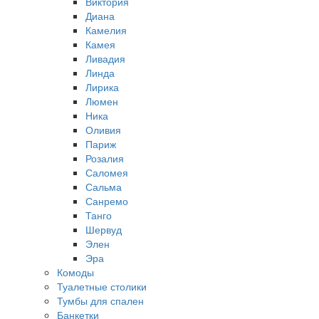
Виктория
Диана
Камелия
Камея
Ливадия
Линда
Лирика
Люмен
Ника
Оливия
Париж
Розалия
Саломея
Сальма
Санремо
Танго
Шервуд
Элен
Эра
Комоды
Туалетные столики
Тумбы для спален
Банкетки