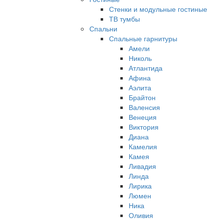
Стенки и модульные гостиные
ТВ тумбы
Спальни
Спальные гарнитуры
Амели
Николь
Атлантида
Афина
Аэлита
Брайтон
Валенсия
Венеция
Виктория
Диана
Камелия
Камея
Ливадия
Линда
Лирика
Люмен
Ника
Оливия