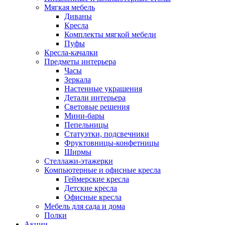
Мягкая мебель
Диваны
Кресла
Комплекты мягкой мебели
Пуфы
Кресла-качалки
Предметы интерьера
Часы
Зеркала
Настенные украшения
Детали интерьера
Световые решения
Мини-бары
Пепельницы
Статуэтки, подсвечники
Фруктовницы-конфетницы
Ширмы
Стеллажи-этажерки
Компьютерные и офисные кресла
Геймерские кресла
Детские кресла
Офисные кресла
Мебель для сада и дома
Полки
Акции