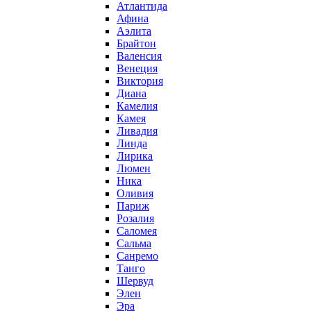
Атлантида
Афина
Аэлита
Брайтон
Валенсия
Венеция
Виктория
Диана
Камелия
Камея
Ливадия
Линда
Лирика
Люмен
Ника
Оливия
Париж
Розалия
Саломея
Сальма
Санремо
Танго
Шервуд
Элен
Эра