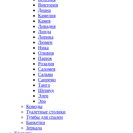
Виктория
Диана
Камелия
Камея
Ливадия
Линда
Лирика
Люмен
Ника
Оливия
Париж
Розалия
Саломея
Сальма
Санремо
Танго
Шервуд
Элен
Эра
Комоды
Туалетные столики
Тумбы для спален
Банкетки
Зеркала