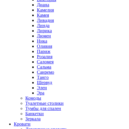
Диана
Камелия
Камея
Ливадия
Линда
Лирика
Люмен
Ника
Оливия
Париж
Розалия
Саломея
Сальма
Санремо
Танго
Шервуд
Элен
Эра
Комоды
Туалетные столики
Тумбы для спален
Банкетки
Зеркала
Кровати