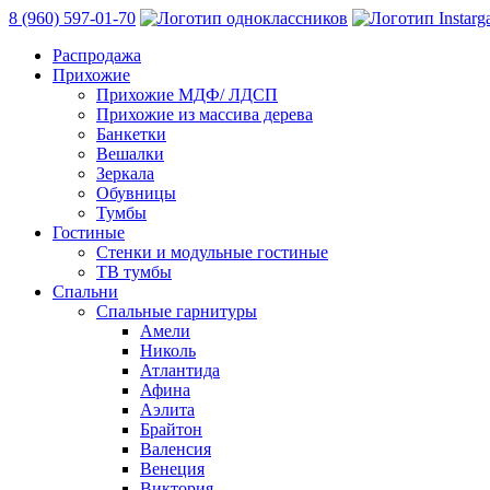
8 (960) 597-01-70
Распродажа
Прихожие
Прихожие МДФ/ ЛДСП
Прихожие из массива дерева
Банкетки
Вешалки
Зеркала
Обувницы
Тумбы
Гостиные
Стенки и модульные гостиные
ТВ тумбы
Спальни
Спальные гарнитуры
Амели
Николь
Атлантида
Афина
Аэлита
Брайтон
Валенсия
Венеция
Виктория