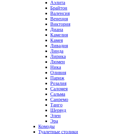
Аэлита
Брайтон
Валенсия
Венеция
Виктория
Диана
Камелия
Камея
Ливадия
Линда
Лирика
Люмен
Ника
Оливия
Париж
Розалия
Саломея
Сальма
Санремо
Танго
Шервуд
Элен
Эра
Комоды
Туалетные столики