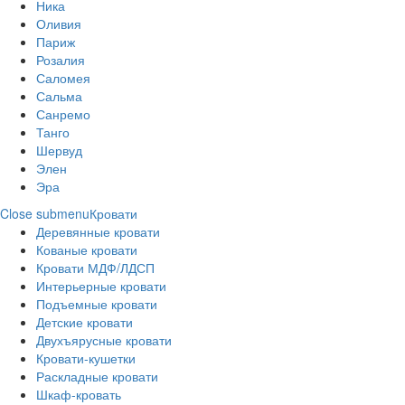
Ника
Оливия
Париж
Розалия
Саломея
Сальма
Санремо
Танго
Шервуд
Элен
Эра
Close submenu
Кровати
Деревянные кровати
Кованые кровати
Кровати МДФ/ЛДСП
Интерьерные кровати
Подъемные кровати
Детские кровати
Двухъярусные кровати
Кровати-кушетки
Раскладные кровати
Шкаф-кровать