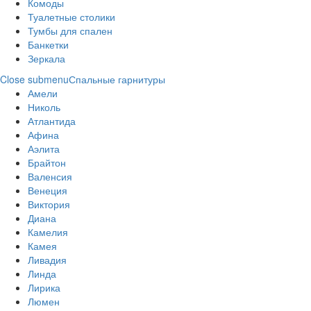
Комоды
Туалетные столики
Тумбы для спален
Банкетки
Зеркала
Close submenu
Спальные гарнитуры
Амели
Николь
Атлантида
Афина
Аэлита
Брайтон
Валенсия
Венеция
Виктория
Диана
Камелия
Камея
Ливадия
Линда
Лирика
Люмен