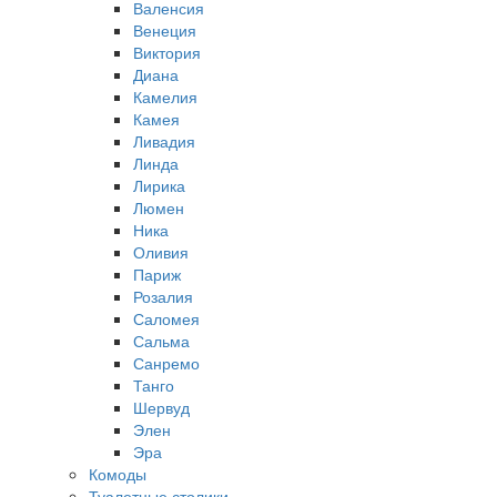
Валенсия
Венеция
Виктория
Диана
Камелия
Камея
Ливадия
Линда
Лирика
Люмен
Ника
Оливия
Париж
Розалия
Саломея
Сальма
Санремо
Танго
Шервуд
Элен
Эра
Комоды
Туалетные столики