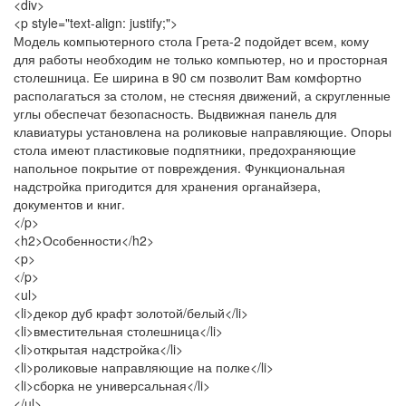
<div>
<p style="text-align: justify;">
Модель компьютерного стола Грета-2 подойдет всем, кому
для работы необходим не только компьютер, но и просторная
столешница. Ее ширина в 90 см позволит Вам комфортно
располагаться за столом, не стесняя движений, а скругленные
углы обеспечат безопасность. Выдвижная панель для
клавиатуры установлена на роликовые направляющие. Опоры
стола имеют пластиковые подпятники, предохраняющие
напольное покрытие от повреждения. Функциональная
надстройка пригодится для хранения органайзера,
документов и книг.
</p>
<h2>Особенности</h2>
<p>
</p>
<ul>
<li>декор дуб крафт золотой/белый</li>
<li>вместительная столешница</li>
<li>открытая надстройка</li>
<li>роликовые направляющие на полке</li>
<li>сборка не универсальная</li>
</ul>