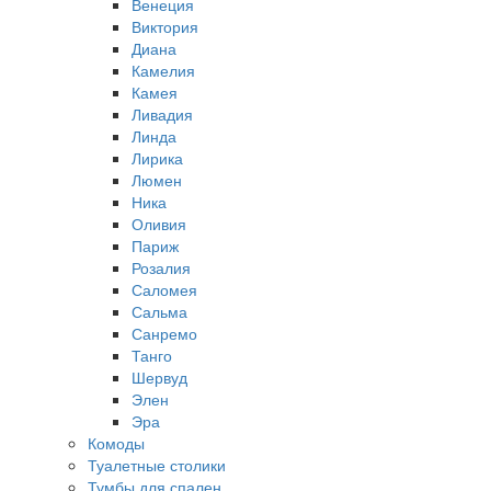
Венеция
Виктория
Диана
Камелия
Камея
Ливадия
Линда
Лирика
Люмен
Ника
Оливия
Париж
Розалия
Саломея
Сальма
Санремо
Танго
Шервуд
Элен
Эра
Комоды
Туалетные столики
Тумбы для спален