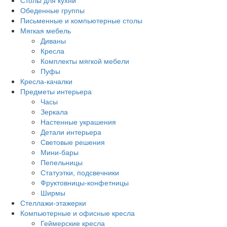
Столы для кухни
Обеденные группы
Письменные и компьютерные столы
Мягкая мебель
Диваны
Кресла
Комплекты мягкой мебели
Пуфы
Кресла-качалки
Предметы интерьера
Часы
Зеркала
Настенные украшения
Детали интерьера
Световые решения
Мини-бары
Пепельницы
Статуэтки, подсвечники
Фруктовницы-конфетницы
Ширмы
Стеллажи-этажерки
Компьютерные и офисные кресла
Геймерские кресла