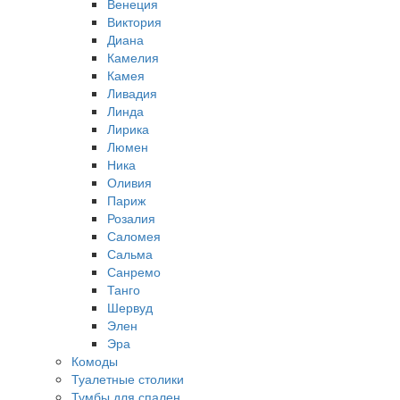
Венеция
Виктория
Диана
Камелия
Камея
Ливадия
Линда
Лирика
Люмен
Ника
Оливия
Париж
Розалия
Саломея
Сальма
Санремо
Танго
Шервуд
Элен
Эра
Комоды
Туалетные столики
Тумбы для спален