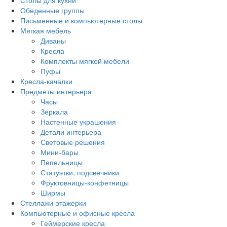
Столы для кухни
Обеденные группы
Письменные и компьютерные столы
Мягкая мебель
Диваны
Кресла
Комплекты мягкой мебели
Пуфы
Кресла-качалки
Предметы интерьера
Часы
Зеркала
Настенные украшения
Детали интерьера
Световые решения
Мини-бары
Пепельницы
Статуэтки, подсвечники
Фруктовницы-конфетницы
Ширмы
Стеллажи-этажерки
Компьютерные и офисные кресла
Геймерские кресла