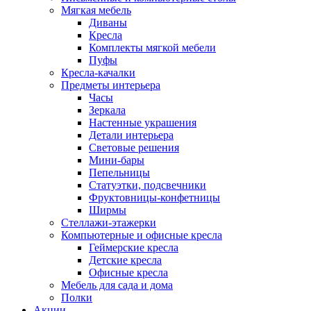
Мягкая мебель
Диваны
Кресла
Комплекты мягкой мебели
Пуфы
Кресла-качалки
Предметы интерьера
Часы
Зеркала
Настенные украшения
Детали интерьера
Световые решения
Мини-бары
Пепельницы
Статуэтки, подсвечники
Фруктовницы-конфетницы
Ширмы
Стеллажи-этажерки
Компьютерные и офисные кресла
Геймерские кресла
Детские кресла
Офисные кресла
Мебель для сада и дома
Полки
Акции