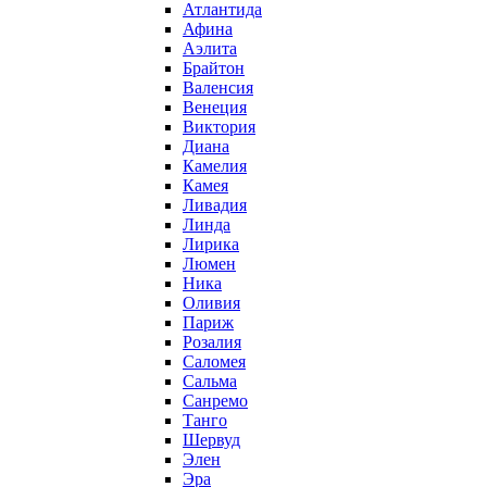
Атлантида
Афина
Аэлита
Брайтон
Валенсия
Венеция
Виктория
Диана
Камелия
Камея
Ливадия
Линда
Лирика
Люмен
Ника
Оливия
Париж
Розалия
Саломея
Сальма
Санремо
Танго
Шервуд
Элен
Эра