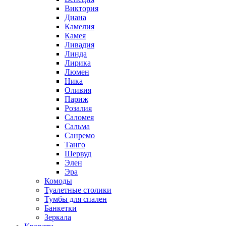
Виктория
Диана
Камелия
Камея
Ливадия
Линда
Лирика
Люмен
Ника
Оливия
Париж
Розалия
Саломея
Сальма
Санремо
Танго
Шервуд
Элен
Эра
Комоды
Туалетные столики
Тумбы для спален
Банкетки
Зеркала