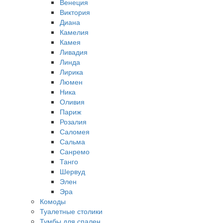
Венеция
Виктория
Диана
Камелия
Камея
Ливадия
Линда
Лирика
Люмен
Ника
Оливия
Париж
Розалия
Саломея
Сальма
Санремо
Танго
Шервуд
Элен
Эра
Комоды
Туалетные столики
Тумбы для спален