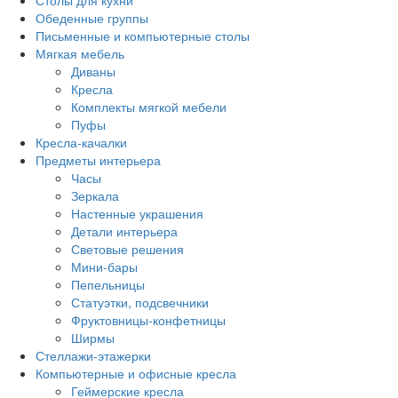
Столы для кухни
Обеденные группы
Письменные и компьютерные столы
Мягкая мебель
Диваны
Кресла
Комплекты мягкой мебели
Пуфы
Кресла-качалки
Предметы интерьера
Часы
Зеркала
Настенные украшения
Детали интерьера
Световые решения
Мини-бары
Пепельницы
Статуэтки, подсвечники
Фруктовницы-конфетницы
Ширмы
Стеллажи-этажерки
Компьютерные и офисные кресла
Геймерские кресла