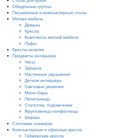
Столы для кухни
Обеденные группы
Письменные и компьютерные столы
Мягкая мебель
Диваны
Кресла
Комплекты мягкой мебели
Пуфы
Кресла-качалки
Предметы интерьера
Часы
Зеркала
Настенные украшения
Детали интерьера
Световые решения
Мини-бары
Пепельницы
Статуэтки, подсвечники
Фруктовницы-конфетницы
Ширмы
Стеллажи-этажерки
Компьютерные и офисные кресла
Геймерские кресла