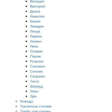
Венеция
Виктория
Диана
Камелия
Камея
Ливадия
Линда
Лирика
Люмен
Ника
Оливия
Париж
Розалия
Саломея
Сальма
Санремо
Танго
Шервуд
Элен
Эра
Комоды
Туалетные столики
Тумбы для спален