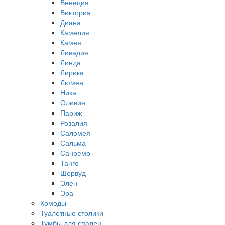
Венеция
Виктория
Диана
Камелия
Камея
Ливадия
Линда
Лирика
Люмен
Ника
Оливия
Париж
Розалия
Саломея
Сальма
Санремо
Танго
Шервуд
Элен
Эра
Комоды
Туалетные столики
Тумбы для спален