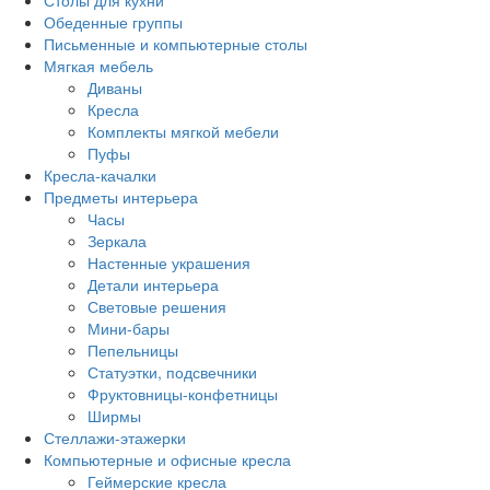
Столы для кухни
Обеденные группы
Письменные и компьютерные столы
Мягкая мебель
Диваны
Кресла
Комплекты мягкой мебели
Пуфы
Кресла-качалки
Предметы интерьера
Часы
Зеркала
Настенные украшения
Детали интерьера
Световые решения
Мини-бары
Пепельницы
Статуэтки, подсвечники
Фруктовницы-конфетницы
Ширмы
Стеллажи-этажерки
Компьютерные и офисные кресла
Геймерские кресла