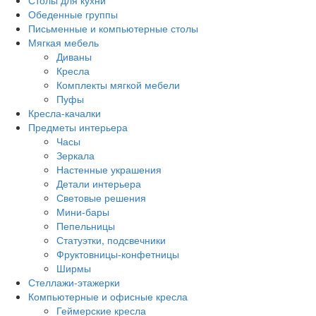
Столы для кухни
Обеденные группы
Письменные и компьютерные столы
Мягкая мебель
Диваны
Кресла
Комплекты мягкой мебели
Пуфы
Кресла-качалки
Предметы интерьера
Часы
Зеркала
Настенные украшения
Детали интерьера
Световые решения
Мини-бары
Пепельницы
Статуэтки, подсвечники
Фруктовницы-конфетницы
Ширмы
Стеллажи-этажерки
Компьютерные и офисные кресла
Геймерские кресла