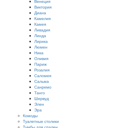
Венеция
Виктория
Диана
Камелия
Камея
Ливадия
Линда
Лирика
Люмен
Ника
Оливия
Париж
Розалия
Саломея
Сальма
Санремо
Танго
Шервуд
Элен
Эра
Комоды
Туалетные столики
Тумбы для спален