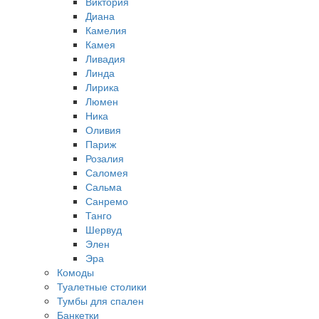
Виктория
Диана
Камелия
Камея
Ливадия
Линда
Лирика
Люмен
Ника
Оливия
Париж
Розалия
Саломея
Сальма
Санремо
Танго
Шервуд
Элен
Эра
Комоды
Туалетные столики
Тумбы для спален
Банкетки