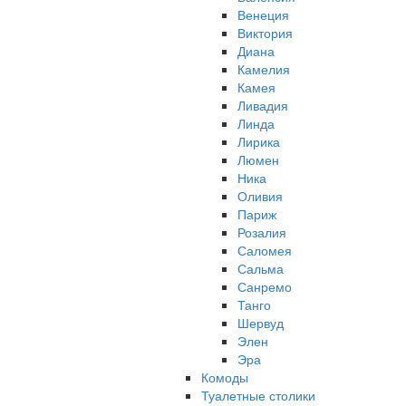
Венеция
Виктория
Диана
Камелия
Камея
Ливадия
Линда
Лирика
Люмен
Ника
Оливия
Париж
Розалия
Саломея
Сальма
Санремо
Танго
Шервуд
Элен
Эра
Комоды
Туалетные столики