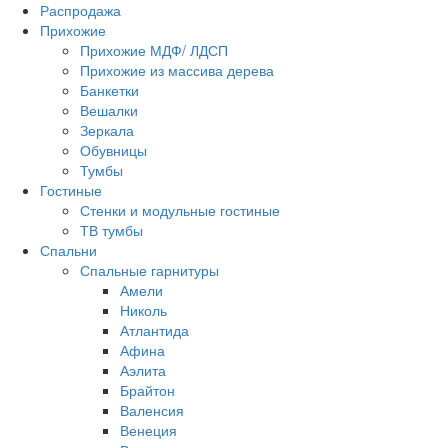
Распродажа
Прихожие
Прихожие МДФ/ ЛДСП
Прихожие из массива дерева
Банкетки
Вешалки
Зеркала
Обувницы
Тумбы
Гостиные
Стенки и модульные гостиные
ТВ тумбы
Спальни
Спальные гарнитуры
Амели
Николь
Атлантида
Афина
Аэлита
Брайтон
Валенсия
Венеция