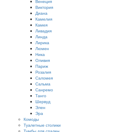
Венеция
Виктория
Диана
Камелия
Камея
Ливадия
Линда
Лирика
Люмен
Ника
Оливия
Париж
Розалия
Саломея
Сальма
Санремо
Танго
Шервуд
Элен
Эра
Комоды
Туалетные столики
Тумбы для спален