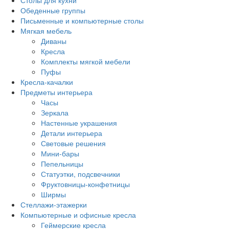
Столы для кухни
Обеденные группы
Письменные и компьютерные столы
Мягкая мебель
Диваны
Кресла
Комплекты мягкой мебели
Пуфы
Кресла-качалки
Предметы интерьера
Часы
Зеркала
Настенные украшения
Детали интерьера
Световые решения
Мини-бары
Пепельницы
Статуэтки, подсвечники
Фруктовницы-конфетницы
Ширмы
Стеллажи-этажерки
Компьютерные и офисные кресла
Геймерские кресла